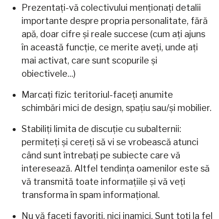
Prezentați-vă colectivului menționați detalii
importante despre propria personalitate, fără
apă, doar cifre și reale succese (cum ați ajuns
în această funcție, ce merite aveți, unde ați
mai activat, care sunt scopurile și
obiectivele...)
Marcați fizic teritoriul-faceți anumite
schimbări mici de design, spațiu sau/și mobilier.
Stabiliți limita de discuție cu subalternii:
permiteți și cereți să vi se vrobească atunci
când sunt întrebați pe subiecte care vă
interesează. Altfel tendința oamenilor este să
vă transmită toate informațiile și vă veți
transforma în spam informațional.
Nu vă faceți favoriți, nici inamici. Sunt toți la fel