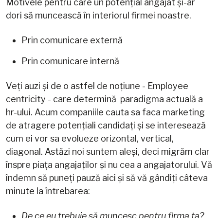
Motivele pentru care un potențial angajat și-ar
dori să muncească în interiorul firmei noastre.
Prin comunicare externă
Prin comunicare internă
Veți auzi și de o astfel de noțiune - Employee
centricity - care determină paradigma actuală a
hr-ului. Acum companiile cauta sa faca marketing
de atragere potențiali candidați și se interesează
cum ei vor sa evolueze orizontal, vertical,
diagonal. Astăzi noi suntem aleși, deci migrăm clar
înspre piața angajaților și nu cea a angajatorului. Vă
îndemn să puneți pauză aici și să vă gândiți câteva
minute la întrebarea:
De ce eu trebuie să muncesc pentru firma ta?