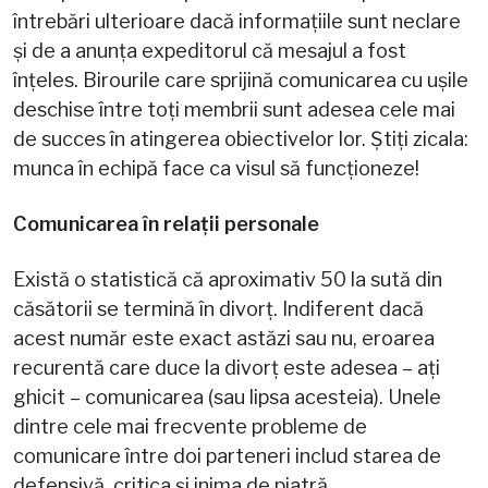
întrebări ulterioare dacă informațiile sunt neclare
și de a anunța expeditorul că mesajul a fost
înțeles. Birourile care sprijină comunicarea cu ușile
deschise între toți membrii sunt adesea cele mai
de succes în atingerea obiectivelor lor. Știți zicala:
munca în echipă face ca visul să funcționeze!
Comunicarea în relații personale
Există o statistică că aproximativ 50 la sută din
căsătorii se termină în divorț. Indiferent dacă
acest număr este exact astăzi sau nu, eroarea
recurentă care duce la divorț este adesea – ați
ghicit – comunicarea (sau lipsa acesteia). Unele
dintre cele mai frecvente probleme de
comunicare între doi parteneri includ starea de
defensivă, critica și inima de piatră.