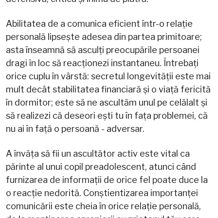
Abilitatea de a comunica eficient într-o relație
personală lipsește adesea din partea primitoare;
asta înseamnă să asculți preocupările persoanei
dragi în loc să reacționezi instantaneu. Întrebați
orice cuplu în vârstă: secretul longevității este mai
mult decât stabilitatea financiară și o viață fericită
în dormitor; este să ne ascultăm unul pe celălalt și
să realizezi că deseori ești tu în fața problemei, că
nu ai în față o persoană - adversar.
A învăța să fii un ascultător activ este vital ca
părinte al unui copil preadolescent, atunci când
furnizarea de informații de orice fel poate duce la
o reacție nedorită. Conștientizarea importanței
comunicării este cheia în orice relație personală,