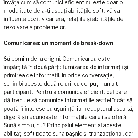
învăța cum să comunici eficient nu este doar o
modalitate de a-ți ascuți abilitățile soft: vă va
influența pozitiv cariera, relațiile și abilitățile de
rezolvare a problemelor.
Comunicarea: un moment de break-down
Să pornim de la origini. Comunicarea este
împărțită în două părți: furnizarea de informații și
primirea de informații. În orice conversație,
schimbi aceste două roluri cu cel puțin un alt
participant. Pentru a comunica eficient, cel care
dă trebuie să comunice informațiile astfel încât să
poată fi înțelese cu ușurință, iar receptorul ascultă,
digeră și recunoaște informațiile care i se oferă.
Sună simplu, nu? Principalul element al acestei
abilități soft poate suna pașnic și tranzacțional, dar