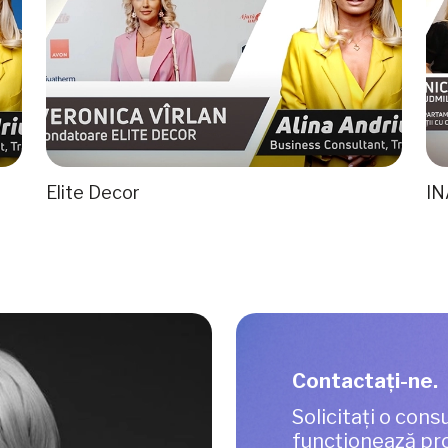
Elite Decor
I
Contactaţi-ne.
Solicitați o consu
funcționează pro