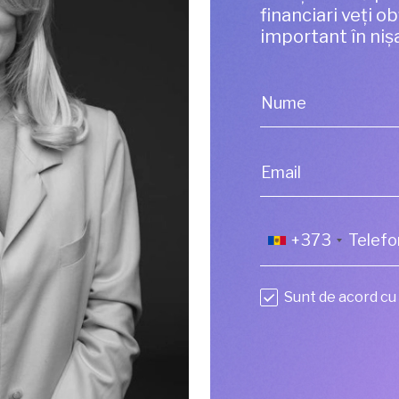
financiari veți o
important în niș
Nume
Email
+373
Sunt de acord cu