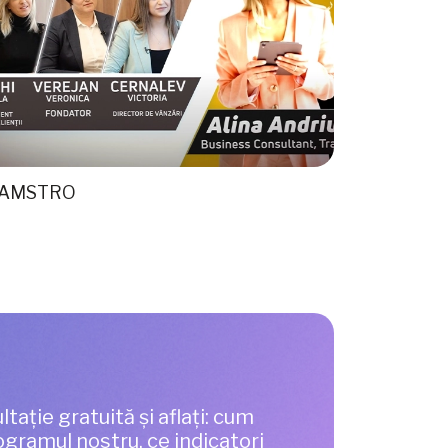
NAMSTRO
Stilis Hom
ltație gratuită și aflați: cum
gramul nostru, ce indicatori