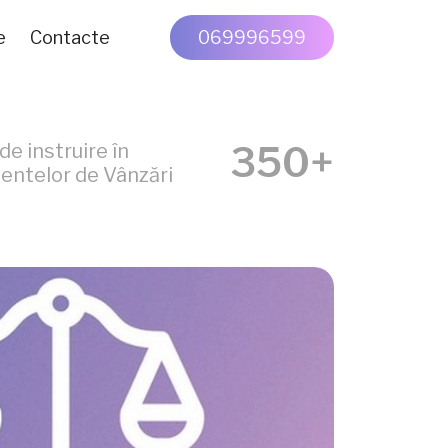
e
Contacte
069996599
350+
e instruire în
entelor de Vânzări