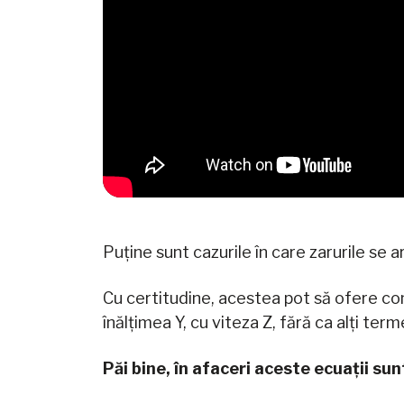
Puține sunt cazurile în care zarurile se 
Cu certitudine, acestea pot să ofere com
înălțimea Y, cu viteza Z, fără ca alți term
Păi bine, în afaceri aceste ecuații su