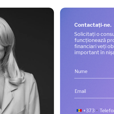
Contactaţi-ne.
Solicitați o consu
funcționează pro
financiari veți o
important în niș
Nume
Email
+373