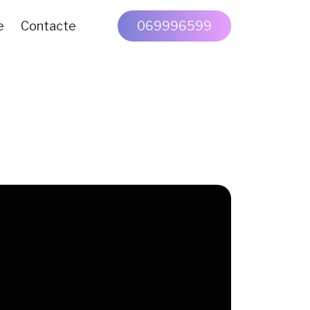
e
Contacte
069996599