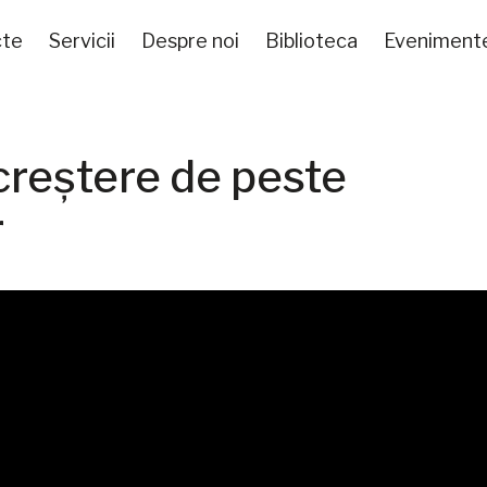
cte
Servicii
Despre noi
Biblioteca
Eveniment
reștere de peste
r