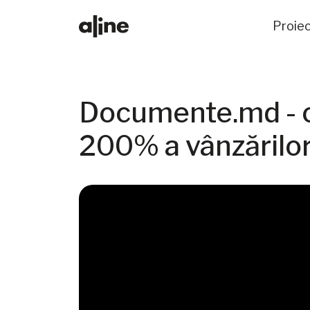
Proie
Documente.md - c
200% a vânzărilo