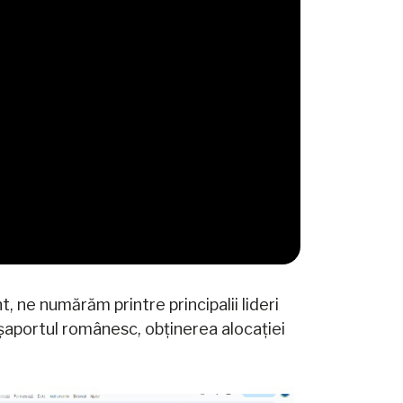
 ne numărăm printre principalii lideri
așaportul românesc, obținerea alocației