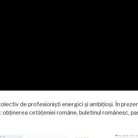
tiv de profesioniști energici și ambițioși. În prezent,
i: obținerea cetățeniei române, buletinul românesc, p