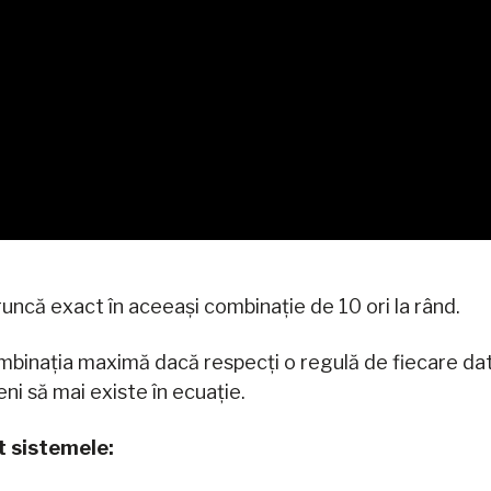
aruncă exact în aceeași combinație de 10 ori la rând.
binația maximă dacă respecți o regulă de fiecare dată: 
eni să mai existe în ecuație.
nt sistemele: