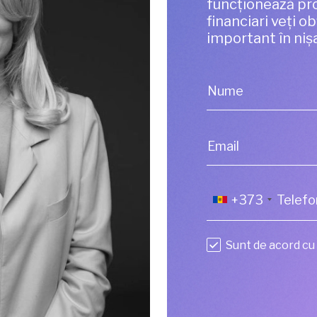
funcționează pro
financiari veți o
important în niș
Nume
Email
+373
Sunt de acord cu